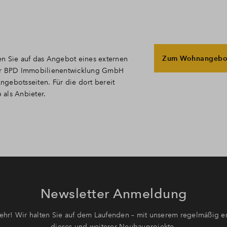
Zum Wohnangebo
en Sie auf das Angebot eines externen
t der BPD Immobilienentwicklung GmbH
Angebotsseiten. Für die dort bereit
p als Anbieter.
Newsletter Anmeldung
hr! Wir halten Sie auf dem Laufenden – mit unserem regelmäßig er
dieses und weiterer Neubauprojekte.