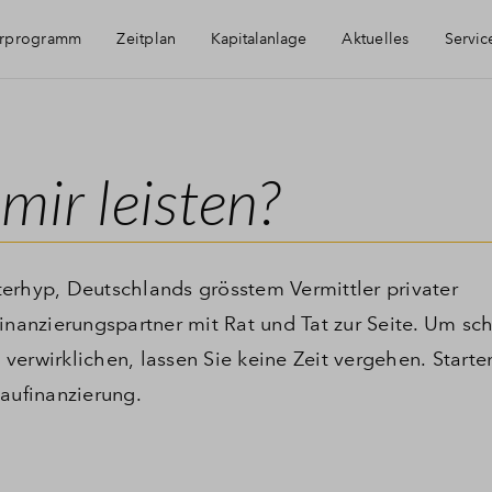
erprogramm
Zeitplan
Kapitalanlage
Aktuelles
Servic
Immobilie als Kapitalanlage
Häufig gestellt
mir leisten?
AfA Beispielrechnung
Kontakt
Anmeldung Proj
erhyp, Deutschlands grösstem Vermittler privater
inanzierungspartner mit Rat und Tat zur Seite. Um sch
Über BPD
erwirklichen, lassen Sie keine Zeit vergehen. Starten
Baufinanzierung.