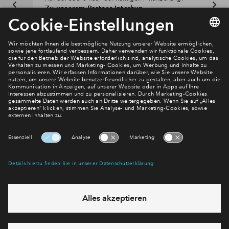
Zu unserem Partner Interhyp
Newsletter Anmeldung
Verpassen Sie zu diesem Wohnprojekt keine Neuigkeiten
mehr! Wir halten Sie auf dem Laufenden – mit unserem
regelmäßig erscheinenden Newsletter informieren wir Sie
über den Stand dieses und weiterer Neubauprojekte.
E-Mail-Adresse
Abonnieren
Möchten Sie wissen, was wir mit Ihren Daten machen? Klicken Sie hier
für unsere
Datenschutzerklärung
.
Sie haben eine Frage? Dann rufen Sie uns gerne an (
+49 69
50603738)
oder hinterlassen Sie eine Nachricht über das