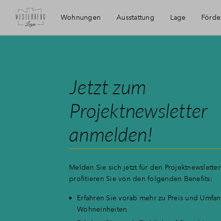
Wohnungen
Ausstattung
Lage
Förd
Erreichbarkeit
Jetzt zum
Projektnewsletter
anmelden!
Melden Sie sich jetzt für den Projektnewslette
profitieren Sie von den folgenden Benefits:
Erfahren Sie vorab mehr zu Preis und Umfa
Wohneinheiten