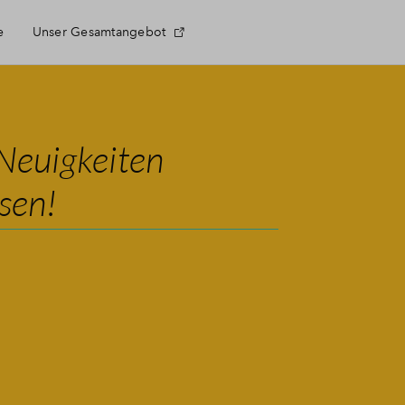
e
Unser Gesamtangebot
e Fragen
Neuigkeiten
sen!
ektnewsletter