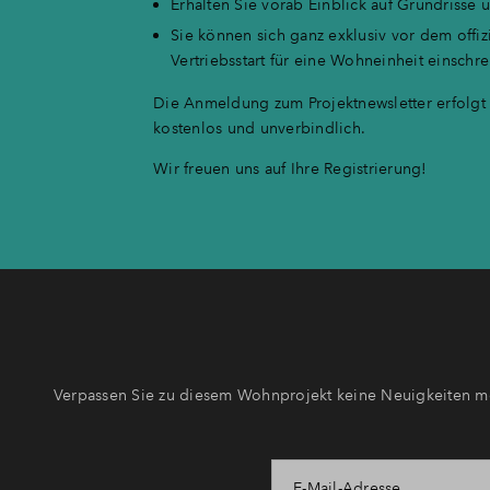
Erhalten Sie vorab Einblick auf Grundrisse
Sie können sich ganz exklusiv vor dem offiz
Vertriebsstart für eine Wohneinheit einschr
Die Anmeldung zum Projektnewsletter erfolgt f
kostenlos und unverbindlich.
Wir freuen uns auf Ihre Registrierung!
Verpassen Sie zu diesem Wohnprojekt keine Neuigkeiten me
E-Mail-Adresse