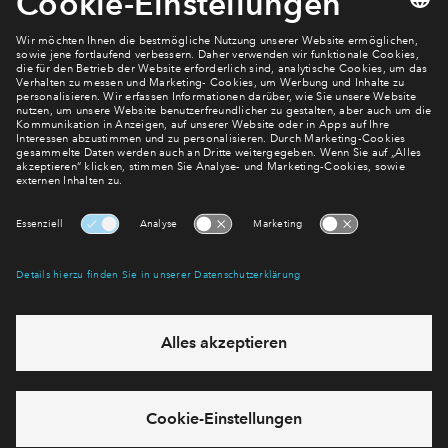
Newsletter Anmeldung
Verpassen Sie zu diesem Wohnprojekt keine Neuigkeiten
mehr! Wir halten Sie auf dem Laufenden – mit unserem
regelmäßig erscheinenden Newsletter informieren wir Sie
über den Stand dieses und weiterer Neubauprojekte.
E-Mail-Adresse
Abonnieren
Möchten Sie wissen, was wir mit Ihren Daten machen? Klicken Sie hier
für unsere
Datenschutzerklärung
.
Sie haben eine Frage? Dann rufen Sie uns gerne an (
+49 69
50603738)
oder hinterlassen Sie eine Nachricht über das
Formular: